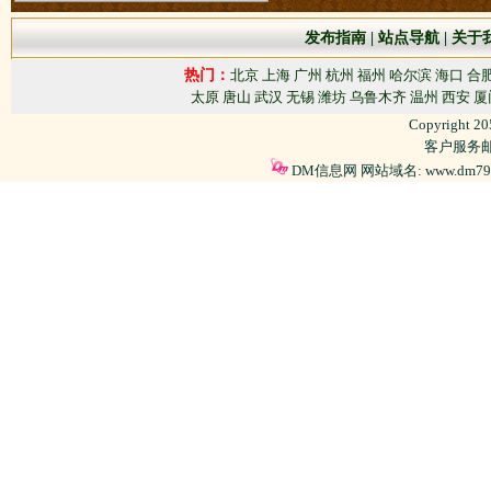
发布指南
|
站点导航
|
关于
热门：
北京
上海
广州
杭州
福州
哈尔滨
海口
合
太原
唐山
武汉
无锡
潍坊
乌鲁木齐
温州
西安
厦
Copyright 2
客户服务邮箱
DM信息网 网站域名: www.dm79