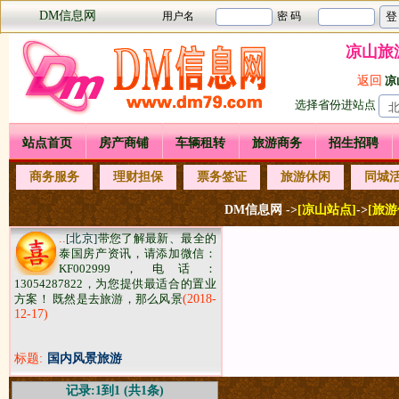
DM信息网
凉山旅
返回
凉
选择省份进站点
站点首页
房产商铺
车辆租转
旅游商务
招生招聘
商务服务
理财担保
票务签证
旅游休闲
同城
DM信息网 ->
[凉山站点]
->
[旅
..
[北京]
带您了解最新、最全的
泰国房产资讯，请添加微信：
KF002999，电话：
13054287822，为您提供最适合的置业
方案！ 既然是去旅游，那么风景
(2018-
12-17)
标题:
国内风景旅游
记录:1到1 (共1条)