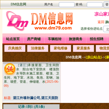
DM信息网
凉山家
返回
凉
选择省份进站点
站点首页
房产商铺
车辆租转
旅游商务
招生招聘
庆典婚庆
法律服务
家电维修
家居服务
物流
DM信息网 ->
[凉山站点]
->
[
..
[湛江]
承接屋面、卫生间防
水 阳台地下室防水 楼顶防
水等防水施工屋面、楼顶、卫
生间、地下室、水池、鱼池、彩钢、油
库、墙壁、管道、伸缩缝、水
(2025-06-
09)
标题:
湛江外墙补漏公司,湛江天面防
水公司
记录:1到1 (共1条)