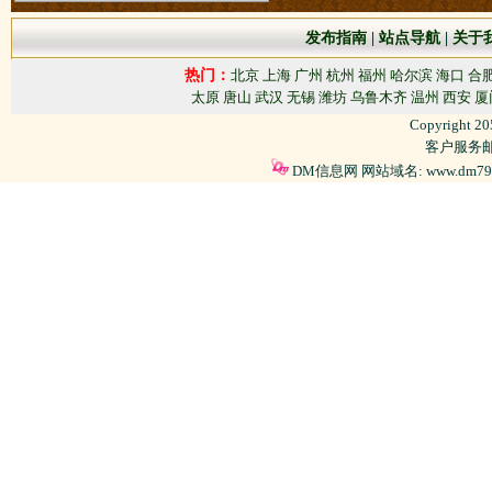
发布指南
|
站点导航
|
关于
热门：
北京
上海
广州
杭州
福州
哈尔滨
海口
合
太原
唐山
武汉
无锡
潍坊
乌鲁木齐
温州
西安
厦
Copyright 2
客户服务邮箱
DM信息网 网站域名: www.dm79