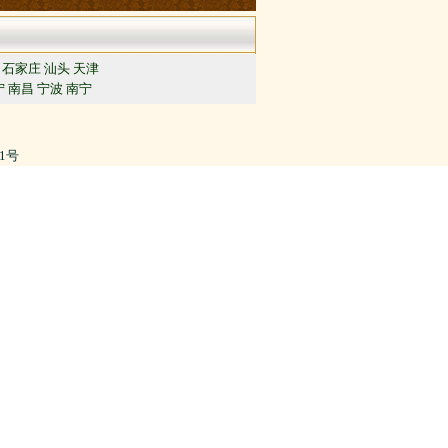
石家庄
汕头
天津
宁
南昌
宁波
南宁
91号