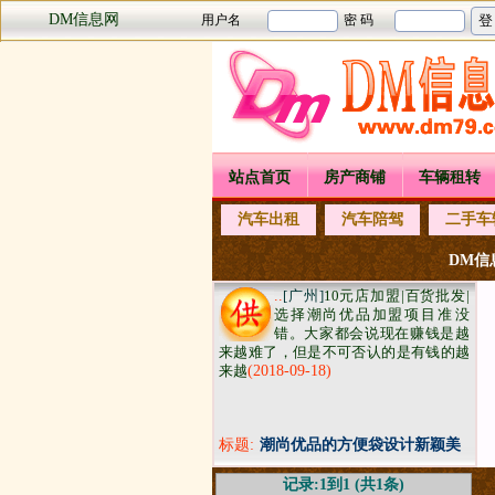
DM信息网
站点首页
房产商铺
车辆租转
汽车出租
汽车陪驾
二手车
DM信息
..
[广州]
10元店加盟|百货批发|
选择潮尚优品加盟项目准​‌‌没
错。大家都会说现在赚钱是越
来越难了，但是不可否认的是有钱的越
来越
(2018-09-18)
标题:
潮尚优品的方便袋设计新颖美
观时尚
记录:1到1 (共1条)