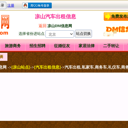
凉山汽车出租信息
免费发布
返回
凉山DM信息网
选择省份进站点
旅游商务
招生招聘
征婚征友
家居法律
二手转让
辆
网 ->
[凉山站点]
->
[汽车出租信息]
->汽车出租,私家车,商务车,礼仪车,商