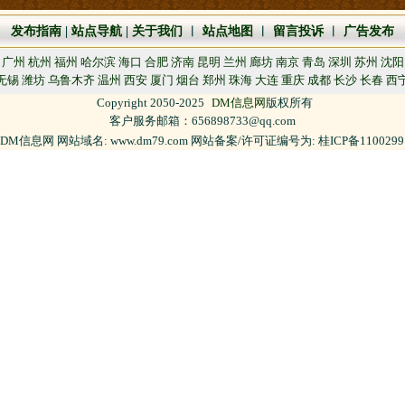
发布指南
|
站点导航
|
关于我们
︱
站点地图
︱
留言投诉
︱
广告发布
广州
杭州
福州
哈尔滨
海口
合肥
济南
昆明
兰州
廊坊
南京
青岛
深圳
苏州
沈阳
无锡
潍坊
乌鲁木齐
温州
西安
厦门
烟台
郑州
珠海
大连
重庆
成都
长沙
长春
西
Copyright 2050-2025
DM信息网
版权所有
客户服务邮箱：656898733@qq.com
DM信息网 网站域名: www.dm79.com 网站备案/许可证编号为: 桂ICP备110029