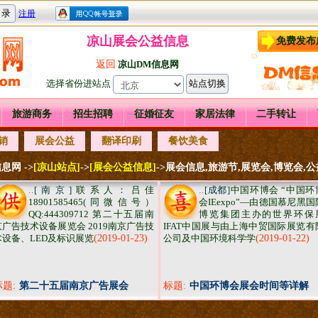
凉山展会公益信息
免费发布
返回
凉山DM信息网
选择省份进站点
旅游商务
招生招聘
征婚征友
家居法律
二手转让
销
展会公益
翻译印刷
餐饮美食
息网 ->
[凉山站点]
->
[展会公益信息]
->展会信息,旅游节,展览会,博览会,
..
[南京]
联系人：吕佳
..
[成都]
中国环博会 “中国环
18901585465(同微信号）
会IEexpo”—由德国慕尼黑国
QQ:444309712 第二十五届南
博览集团主办的世界环保
京广告技术设备展览会 2019南京广告技
IFAT中国展与由上海中贸国际展览有
术设备、LED及标识展览
(2019-01-23)
公司及中国环境科学学
(2019-01-22)
标题:
第二十五届南京广告展会
标题:
中国环博会展会时间等详解