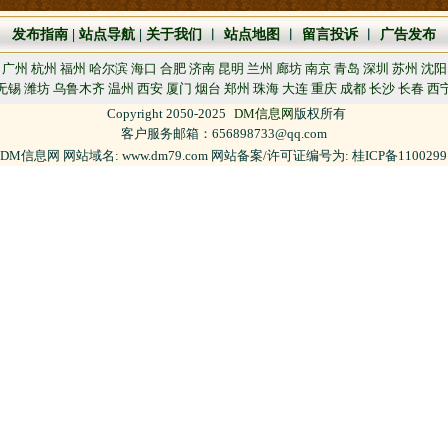
发布指南
|
站点导航
|
关于我们
︱
站点地图
︱
留言投诉
︱
广告发布
广州
杭州
福州
哈尔滨
海口
合肥
济南
昆明
兰州
廊坊
南京
青岛
深圳
苏州
沈阳
无锡
潍坊
乌鲁木齐
温州
西安
厦门
烟台
郑州
珠海
大连
重庆
成都
长沙
长春
西
Copyright 2050-2025
DM信息网
版权所有
客户服务邮箱：656898733@qq.com
DM信息网 网站域名: www.dm79.com 网站备案/许可证编号为: 桂ICP备110029