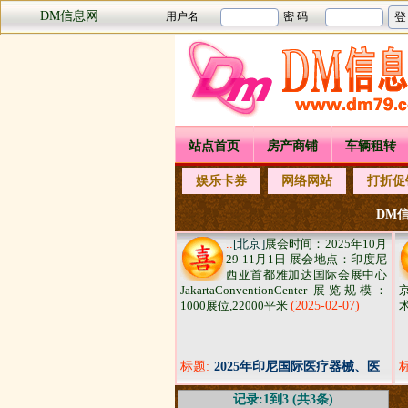
DM信息网
站点首页
房产商铺
车辆租转
娱乐卡券
网络网站
打折促
DM信
..
[北京]
展会时间：2025年10月
29-11月1日 展会地点：印度尼
西亚首都雅加达国际会展中心
JakartaConventionCenter 展览规模：
1000展位,22000平米
(2025-02-07)
标题:
2025年印尼国际医疗器械、医
院用品实验室设备及医药展览
记录:1到3 (共3条)