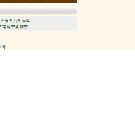
石家庄
汕头
天津
宁
南昌
宁波
南宁
91号