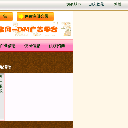
切换城市
加入收藏
繁體
广告
免费注册会员
百业信息
便民信息
供求招商
公益活动
博
际
展
限